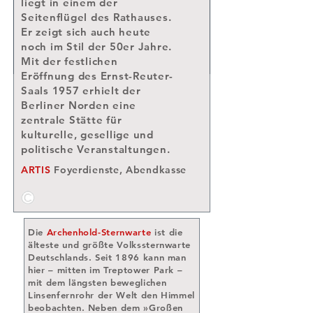
liegt in einem der
ihren vielfältigen Angeboten informiert sie
Seitenflügel des Rathauses.
über den Widerstand gegen den
Er zeigt sich auch heute
Nationalsozialismus.
ARTIS
Besucherbetreuung, Empfang
noch im Stil der 50er Jahre.
Mit der festlichen
Eröffnung des Ernst-Reuter-
Saals 1957 erhielt der
Berliner Norden eine
zentrale Stätte für
kulturelle, gesellige und
politische Veranstaltungen.
ARTIS
Foyerdienste, Abendkasse
Die
Archenhold-Sternwarte
ist die
älteste und größte Volkssternwarte
Deutschlands. Seit 1896 kann man
hier – mitten im Treptower Park –
mit dem längsten beweglichen
Linsenfernrohr der Welt den Himmel
beobachten. Neben dem »Großen