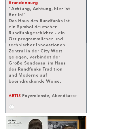
Brandenburg
Weidt
am authentischen Ort. Hier, im
Hinterhof der Rosenthaler Straße 39,
"Achtung, Achtung, hier ist
beschäftigte der Kleinfabrikant Otto
Berlin!"
Weidt in seiner Bürstenwerkstatt während
Das Haus des Rundfunks ist
des Zweiten Weltkriegs hauptsächlich
blinde und gehörlose Juden.
ein Symbol deutscher
ARTIS
Besucherbetreuung
Rundfunkgeschichte - ein
Ort programmlicher und
technischer Innovationen.
Zentral in der City West
gelegen, verbindet der
Große Sendesaal im Haus
des Rundfunks Tradition
und Moderne auf
beeindruckende Weise.
ARTIS
Foyerdienste, Abendkasse