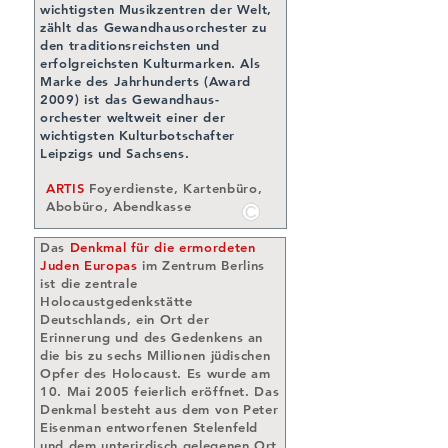
wichtigsten Musikzentren der Welt,
zählt das Gewandhausorchester zu
den traditionsreichsten und
erfolgreichsten Kulturmarken. Als
Marke des Jahrhunderts (Award
2009) ist das Gewandhaus-
orchester weltweit einer der
wichtigsten Kulturbotschafter
Leipzigs und Sachsens.
ARTIS
Foyerdienste, Kartenbüro,
Abobüro, Abendkasse
Das
Denkmal für die ermordeten
Juden Europas
im Zentrum Berlins
ist die zentrale
Holocaustgedenkstätte
Deutschlands, ein Ort der
Erinnerung und des Gedenkens an
die bis zu sechs Millionen jüdischen
Opfer des Holocaust. Es wurde am
10. Mai 2005 feierlich eröffnet. Das
Denkmal besteht aus dem von Peter
Eisenman entworfenen Stelenfeld
und dem unterirdisch gelegenen Ort