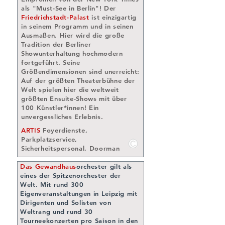
als "Must-See in Berlin"! Der
Friedrichstadt-Palast
ist einzigartig
in seinem Programm und in seinen
Ausmaßen. Hier wird die große
Tradition der Berliner
Showunterhaltung hochmodern
fortgeführt. Seine
Größendimensionen sind unerreicht:
Auf der größten Theaterbühne der
Welt spielen hier die weltweit
größten Ensuite-Shows mit über
100 Künstler*innen! Ein
unvergessliches Erlebnis.
ARTIS
Foyerdienste
,
Parkplatzservice,
Sicherheitspersonal, Doorman
Das Gewandhaus
orchester gilt als
eines der Spitzenorchester der
Welt. Mit rund 300
Eigenveranstaltungen in Leipzig mit
Dirigenten und Solisten von
Weltrang und rund 30
Tourneekonzerten pro Saison in den