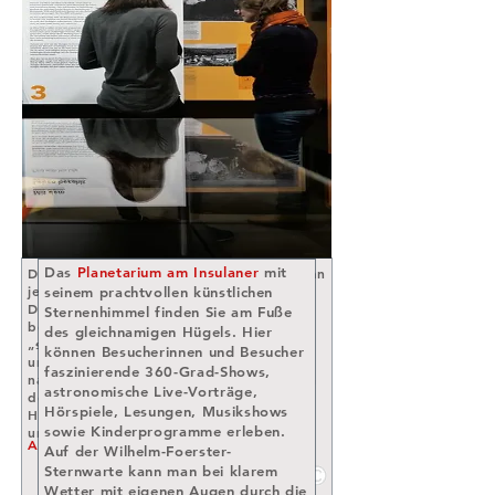
Das
Planetarium am Insulaner
mit
Die
Gedenkstätte Stille Helden
erinnert an
jene Menschen, die während der NS-
seinem prachtvollen künstlichen
Diktatur verfolgten Jüdinnen und Juden
Sternenhimmel finden Sie am Fuße
beistanden. Das Beispiel der vielfach als
des gleichnamigen Hügels. Hier
„stille Helden” bezeichneten Helferinnen
können Besucherinnen und Besucher
und Helfer zeigt, dass es auch im
faszinierende 360-Grad-Shows,
nationalsozialistischen Deutschland und in
astronomische Live-Vorträge,
den deutsch besetzten Gebieten
Hörspiele, Lesungen, Musikshows
Handlungsspielräume gab, Verfolgte zu
sowie Kinderprogramme erleben.
unterstützen.
ARTIS
Besucherbetreuung
Auf der Wilhelm-Foerster-
Sternwarte kann man bei klarem
Wetter mit eigenen Augen durch die