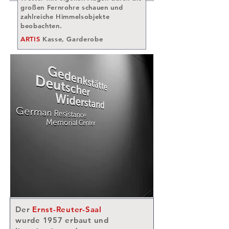
großen Fernrohre schauen und
zahlreiche Himmelsobjekte
beobachten.
ARTIS
Kasse, Garderobe
Die
Gedenkstätte Deutscher Widerstand
Der
Ernst-Reuter-Saal
ist ein Ort der Erinnerung, der politischen
wurde 1957 erbaut und
Bildungsarbeit, des aktiven Lernens, der
Dokumentation und der Forschung. Mit