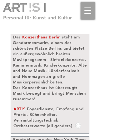
Personal für Kunst und Kultur
Das
Konzerthaus Berlin
steht am
Gendarmenmarkt, einem der
schönsten Plätze Berlins und bietet
ein außergewöhnlich breites
Musikprogramm - Sinfoniekonzerte,
Kammermusik, Kinderkonzerte, Alte
und Neue Musik, Länderfestivals
und Hommagen an große
Musikerpersönlichkeiten.
Das Konzerthaus ist überzeugt:
Musik bewegt und bringt Menschen
zusammen!
ARTIS
Foyerdienste, Empfang und
Pforte, Bühnenhelfer,
Veranstaltungstechnik,
Orchesterwarte (all genders)
Empfohlen von der New York Times