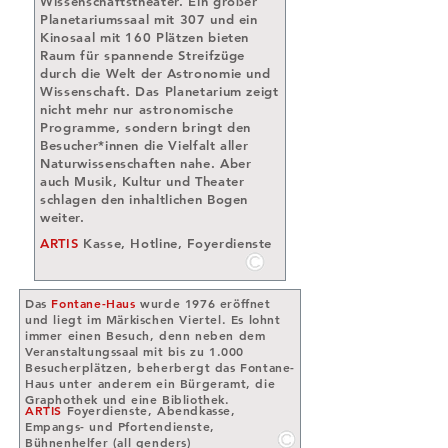
Wissenschaftstheater. Ein großer
Planetariumssaal mit 307 und ein
Kinosaal mit 160 Plätzen bieten
Raum für spannende Streifzüge
durch die Welt der Astronomie und
Wissenschaft. Das Planetarium zeigt
nicht mehr nur astronomische
Programme, sondern bringt den
Besucher*innen die Vielfalt aller
Naturwissenschaften nahe. Aber
auch Musik, Kultur und Theater
schlagen den inhaltlichen Bogen
weiter.
ARTIS
Kasse, Hotline, Foyerdienste
Das
Fontane-Haus
wurde 1976 eröffnet
und liegt im Märkischen Viertel. Es lohnt
immer einen Besuch, denn neben dem
Veranstaltungssaal mit bis zu 1.000
Besucherplätzen, beherbergt das Fontane-
Haus unter anderem ein Bürgeramt, die
Graphothek und eine Bibliothek.
ARTIS
Foyerdienste, Abendkasse,
Empangs- und Pfortendienste,
Bühnenhelfer (all genders)